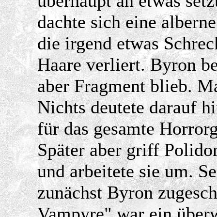
überhaupt an etwas setz
dachte sich eine albern
die irgend etwas Schreck
Haare verliert. Byron b
aber Fragment blieb. Ma
Nichts deutete darauf h
für das gesamte Horrorg
Später aber griff Polid
und arbeitete sie um. 
zunächst Byron zugesch
Vampyre" war ein überw