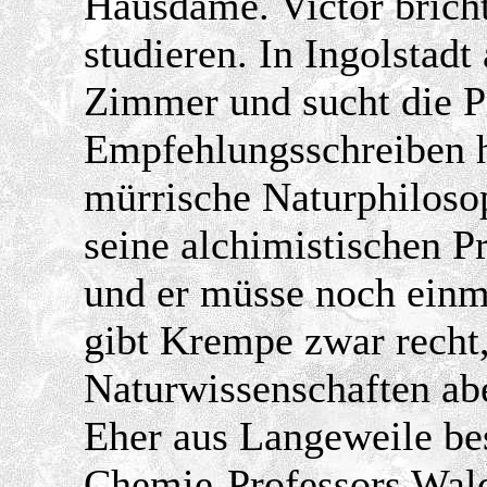
Hausdame. Victor bricht
studieren. In Ingolstad
Zimmer und sucht die Pr
Empfehlungsschreiben ha
mürrische Naturphilosop
seine alchimistischen Pr
und er müsse noch einm
gibt Krempe zwar recht
Naturwissenschaften abe
Eher aus Langeweile bes
Chemie-Professors Wald