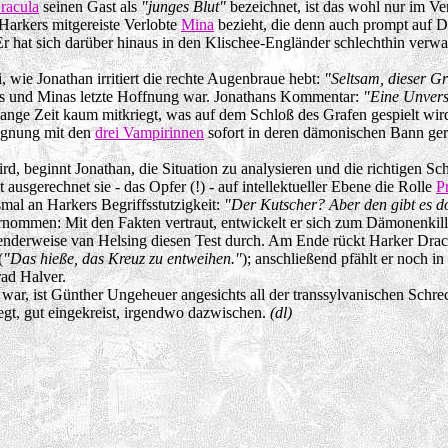
racula
seinen Gast als
"junges Blut"
bezeichnet, ist das wohl nur im V
 Harkers mitgereiste Verlobte
Mina
bezieht, die denn auch prompt auf Dr
 hat sich darüber hinaus in den Klischee-Engländer schlechthin verwande
, wie Jonathan irritiert die rechte Augenbraue hebt:
"Seltsam, dieser G
hans und Minas letzte Hoffnung war. Jonathans Kommentar:
"Eine Unvers
lange Zeit kaum mitkriegt, was auf dem Schloß des Grafen gespielt wir
egnung mit den
drei Vampirinnen
sofort in deren dämonischen Bann gerä
d, beginnt Jonathan, die Situation zu analysieren und die richtigen Sch
usgerechnet sie - das Opfer (!) - auf intellektueller Ebene die Rolle
P
mal an Harkers Begriffsstutzigkeit:
"Der Kutscher? Aber den gibt es do
rnommen: Mit den Fakten vertraut, entwickelt er sich zum Dämonenkille
enderweise van Helsing diesen Test durch. Am Ende rückt Harker Dracul
(
"Das hieße, das Kreuz zu entweihen."
); anschließend pfählt er noch i
rad Halver.
r, ist Günther Ungeheuer angesichts all der transsylvanischen Schreck
iegt, gut eingekreist, irgendwo dazwischen.
(dl)