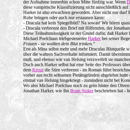
der Aufnahme immerhin schon Mitte fünfzig war. Wenn
D
diese vampirische Klassifizierung nicht ausschließlich auf
Harker ist also erwachsen geworden. Aber nicht nur das! Er
Ruhe bringen oder auch nur erstaunen kann:
- Dracula hat kein Spiegelbild? Na sowas! Wir hören quasi
- Dracula verbrennt den Brief mit Hilferufen, der Jonat
Diese Teilnahmslosigkeit ist der Grund dafür, daß Harker 
Michael Poelchaus triebgesteuerter
Harker
bei seiner Beg
Frauen - sie wollten dein Blut trinken."
Erst als Mina selbst mehr und mehr Draculas Blutquelle wir
über die wahren Sachverhalte informiert. Damit übernimmt a
muß, und ebenso wie van Helsing verzweifelt sie manches
Doch auch Harker selbst hat eine Seite des Professors übe
dem
Kreuz
die Stirn verbrennt - im Roman führt bezeichn
vorher aus recht seltsamen Pietätsgründen abgelehnt hatte 
einmal van Helsing hingekriegt - zumindest nicht bei Kon
Wo also Michael Poelchau noch zu grün hinter den Ohren wa
Jonathan Harker, wie ihn
Bram Stoker
beschrieben hat - l