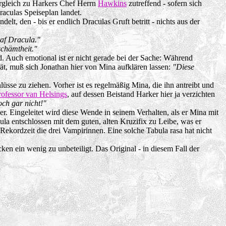
ergleich zu Harkers Chef Herrn
Hawkins
zutreffend - sofern sich
aculas Speiseplan landet.
lt, den - bis er endlich Draculas Gruft betritt - nichts aus der
raf Dracula."
chämtheit."
d. Auch emotional ist er nicht gerade bei der Sache: Während
t, muß sich Jonathan hier von Mina aufklären lassen:
"Diese
lüsse zu ziehen. Vorher ist es regelmäßig Mina, die ihn antreibt und
rofessor van Helsings
, auf dessen Beistand Harker hier ja verzichten
ch gar nicht!"
r. Eingeleitet wird diese Wende in seinem Verhalten, als er Mina mit
a entschlossen mit dem guten, alten Kruzifix zu Leibe, was er
n Rekordzeit die drei Vampirinnen. Eine solche Tabula rasa hat nicht
en ein wenig zu unbeteiligt. Das Original - in diesem Fall der